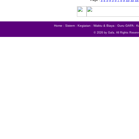
Home
:
Sistem
:
Kegiatan
:
Waktu & Biaya
:
Guru GAFA
:
K
© 2026 by Gafa. All Rights Reserv