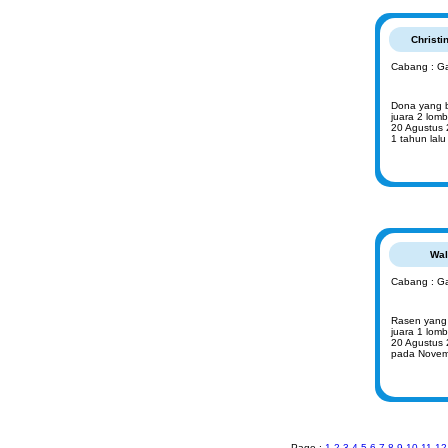
Christi
Cabang : Ga
Dona yang b
juara 2 lom
20 Agustus 
1 tahun lalu
Wal
Cabang : Ga
Rasen yang 
juara 1 lom
20 Agustus 
pada Novem
Page :
1
2
3
4
5
6
7
8
9
10
11
12