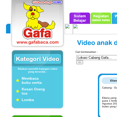
Cari berdasarkan :
Silakan memilih kategori video
yang tersedia :
Membaca
Elian
buku cerita
Cabang : Ga
Kesan Orang
tua
Eliana yang 
Lomba
juara 1 lom
Agustus 201
bulan yang l