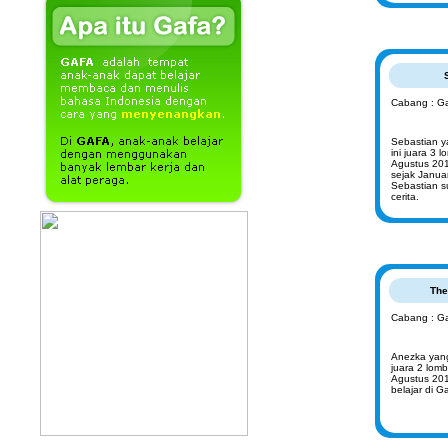
Cabang : G
Sebastian y
ini juara 3
Agustus 201
sejak Januar
Sebastian 
cerita.
The
Cabang : Ga
Anezka yang
juara 2 lom
Agustus 201
belajar di G