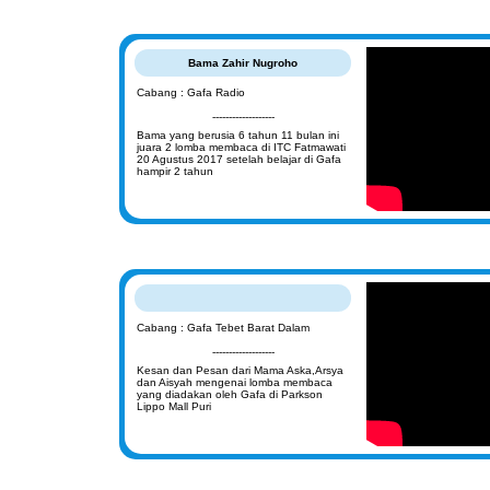
Bama Zahir Nugroho
Cabang : Gafa Radio
-------------------
Bama yang berusia 6 tahun 11 bulan ini
juara 2 lomba membaca di ITC Fatmawati
20 Agustus 2017 setelah belajar di Gafa
hampir 2 tahun
Cabang : Gafa Tebet Barat Dalam
-------------------
Kesan dan Pesan dari Mama Aska,Arsya
dan Aisyah mengenai lomba membaca
yang diadakan oleh Gafa di Parkson
Lippo Mall Puri