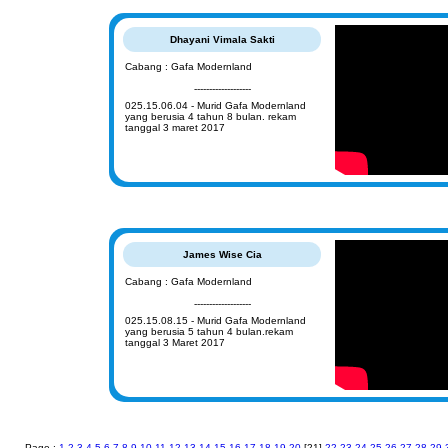
Dhayani Vimala Sakti
Cabang : Gafa Modernland
-------------------
025.15.06.04 - Murid Gafa Modernland
yang berusia 4 tahun 8 bulan. rekam
tanggal 3 maret 2017
James Wise Cia
Cabang : Gafa Modernland
-------------------
025.15.08.15 - Murid Gafa Modernland
yang berusia 5 tahun 4 bulan.rekam
tanggal 3 Maret 2017
Page :
1
2
3
4
5
6
7
8
9
10
11
12
13
14
15
16
17
18
19
20
[21]
22
23
24
25
26
27
28
29