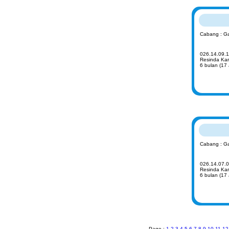
Cabang : G
026.14.09.11
Resinda Kar
6 bulan (17
Cabang : G
026.14.07.02
Resinda Kar
6 bulan (17
Page :
1
2
3
4
5
6
7
8
9
10
11
12