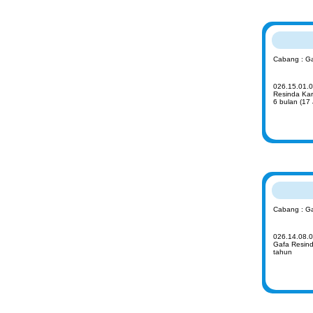
Cabang : G
026.15.01.03
Resinda Kar
6 bulan (17
Cabang : G
026.14.08.0
Gafa Resind
tahun