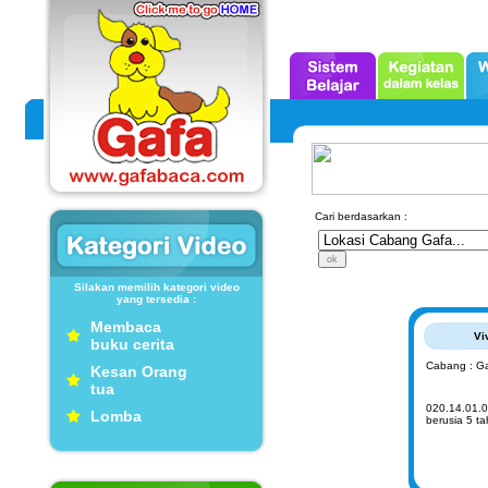
Cari berdasarkan :
Silakan memilih kategori video
yang tersedia :
Membaca
Vi
buku cerita
Cabang : Ga
Kesan Orang
tua
020.14.01.0
Lomba
berusia 5 t