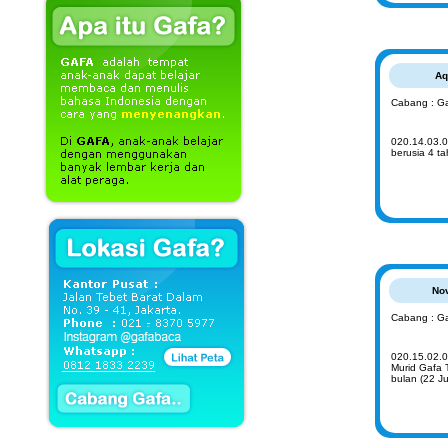
Aq
Cabang : Ga
020.14.03.0
berusia 4 t
No
Cabang : Ga
020.15.02.0
Murid Gafa 
bulan (22 J